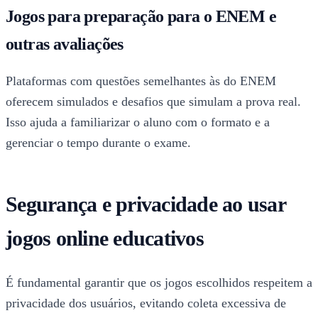
Jogos para preparação para o ENEM e
outras avaliações
Plataformas com questões semelhantes às do ENEM
oferecem simulados e desafios que simulam a prova real.
Isso ajuda a familiarizar o aluno com o formato e a
gerenciar o tempo durante o exame.
Segurança e privacidade ao usar
jogos online educativos
É fundamental garantir que os jogos escolhidos respeitem a
privacidade dos usuários, evitando coleta excessiva de