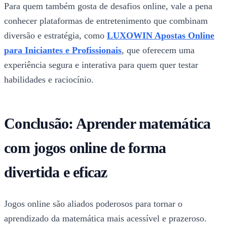
Para quem também gosta de desafios online, vale a pena
conhecer plataformas de entretenimento que combinam
diversão e estratégia, como
LUXOWIN Apostas Online
para Iniciantes e Profissionais
, que oferecem uma
experiência segura e interativa para quem quer testar
habilidades e raciocínio.
Conclusão: Aprender matemática
com jogos online de forma
divertida e eficaz
Jogos online são aliados poderosos para tornar o
aprendizado da matemática mais acessível e prazeroso.