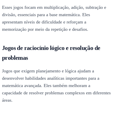
Esses jogos focam em multiplicação, adição, subtração e
divisão, essenciais para a base matemática. Eles
apresentam níveis de dificuldade e reforçam a
memorização por meio da repetição e desafios.
Jogos de raciocínio lógico e resolução de
problemas
Jogos que exigem planejamento e lógica ajudam a
desenvolver habilidades analíticas importantes para a
matemática avançada. Eles também melhoram a
capacidade de resolver problemas complexos em diferentes
áreas.