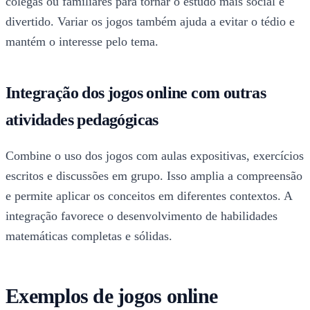
colegas ou familiares para tornar o estudo mais social e
divertido. Variar os jogos também ajuda a evitar o tédio e
mantém o interesse pelo tema.
Integração dos jogos online com outras
atividades pedagógicas
Combine o uso dos jogos com aulas expositivas, exercícios
escritos e discussões em grupo. Isso amplia a compreensão
e permite aplicar os conceitos em diferentes contextos. A
integração favorece o desenvolvimento de habilidades
matemáticas completas e sólidas.
Exemplos de jogos online