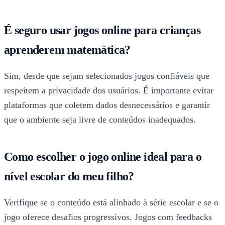
É seguro usar jogos online para crianças
aprenderem matemática?
Sim, desde que sejam selecionados jogos confiáveis que
respeitem a privacidade dos usuários. É importante evitar
plataformas que coletem dados desnecessários e garantir
que o ambiente seja livre de conteúdos inadequados.
Como escolher o jogo online ideal para o
nível escolar do meu filho?
Verifique se o conteúdo está alinhado à série escolar e se o
jogo oferece desafios progressivos. Jogos com feedbacks