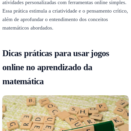
atividades personalizadas com ferramentas online simples.
Essa prática estimula a criatividade e o pensamento crítico,
além de aprofundar o entendimento dos conceitos
matemáticos abordados.
Dicas práticas para usar jogos
online no aprendizado da
matemática