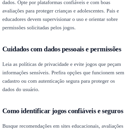
dados. Opte por plataformas confiáveis e com boas
avaliações para proteger crianças e adolescentes. Pais e
educadores devem supervisionar o uso e orientar sobre
permissões solicitadas pelos jogos.
Cuidados com dados pessoais e permissões
Leia as políticas de privacidade e evite jogos que peçam
informações sensíveis. Prefira opções que funcionem sem
cadastro ou com autenticação segura para proteger os
dados do usuário.
Como identificar jogos confiáveis e seguros
Busque recomendações em sites educacionais, avaliações