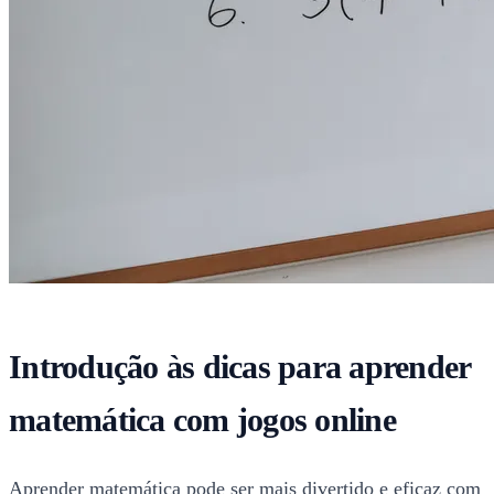
Introdução às dicas para aprender
matemática com jogos online
Aprender matemática pode ser mais divertido e eficaz com