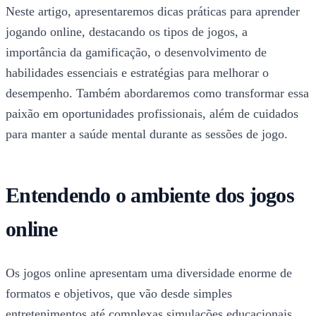
Neste artigo, apresentaremos dicas práticas para aprender
jogando online, destacando os tipos de jogos, a
importância da gamificação, o desenvolvimento de
habilidades essenciais e estratégias para melhorar o
desempenho. Também abordaremos como transformar essa
paixão em oportunidades profissionais, além de cuidados
para manter a saúde mental durante as sessões de jogo.
Entendendo o ambiente dos jogos
online
Os jogos online apresentam uma diversidade enorme de
formatos e objetivos, que vão desde simples
entretenimentos até complexas simulações educacionais.