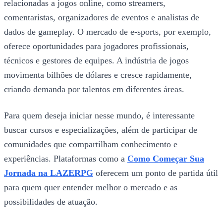
relacionadas a jogos online, como streamers,
comentaristas, organizadores de eventos e analistas de
dados de gameplay. O mercado de e-sports, por exemplo,
oferece oportunidades para jogadores profissionais,
técnicos e gestores de equipes. A indústria de jogos
movimenta bilhões de dólares e cresce rapidamente,
criando demanda por talentos em diferentes áreas.
Para quem deseja iniciar nesse mundo, é interessante
buscar cursos e especializações, além de participar de
comunidades que compartilham conhecimento e
experiências. Plataformas como a
Como Começar Sua
Jornada na LAZERPG
oferecem um ponto de partida útil
para quem quer entender melhor o mercado e as
possibilidades de atuação.