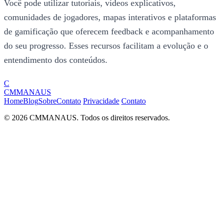
Você pode utilizar tutoriais, vídeos explicativos,
comunidades de jogadores, mapas interativos e plataformas
de gamificação que oferecem feedback e acompanhamento
do seu progresso. Esses recursos facilitam a evolução e o
entendimento dos conteúdos.
C
CMMANAUS
Home
Blog
Sobre
Contato
Privacidade
Contato
© 2026 CMMANAUS. Todos os direitos reservados.