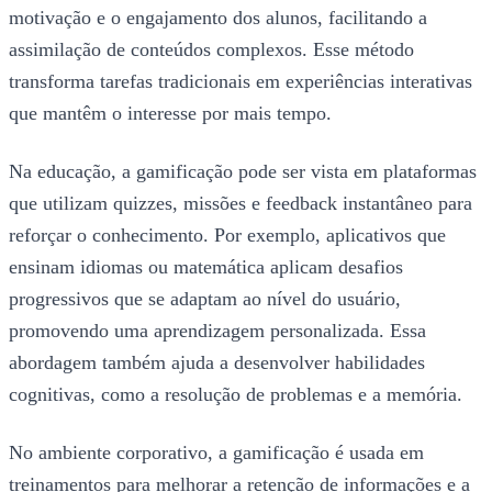
motivação e o engajamento dos alunos, facilitando a
assimilação de conteúdos complexos. Esse método
transforma tarefas tradicionais em experiências interativas
que mantêm o interesse por mais tempo.
Na educação, a gamificação pode ser vista em plataformas
que utilizam quizzes, missões e feedback instantâneo para
reforçar o conhecimento. Por exemplo, aplicativos que
ensinam idiomas ou matemática aplicam desafios
progressivos que se adaptam ao nível do usuário,
promovendo uma aprendizagem personalizada. Essa
abordagem também ajuda a desenvolver habilidades
cognitivas, como a resolução de problemas e a memória.
No ambiente corporativo, a gamificação é usada em
treinamentos para melhorar a retenção de informações e a