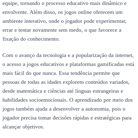
equipe, tornando o processo educativo mais dinâmico e
envolvente. Além disso, os jogos online oferecem um
ambiente interativo, onde o jogador pode experimentar,
errar e tentar novamente sem medo, o que favorece a
fixação do conhecimento.
Com o avanço da tecnologia e a popularização da internet,
o acesso a jogos educativos e plataformas gamificadas está
mais fácil do que nunca. Essa tendência permite que
pessoas de todas as idades explorem conteúdos variados,
desde matemática e ciências até línguas estrangeiras e
habilidades socioemocionais. O aprendizado por meio dos
jogos também ajuda a desenvolver a autonomia, pois o
jogador precisa tomar decisões rápidas e estratégicas para
alcançar objetivos.