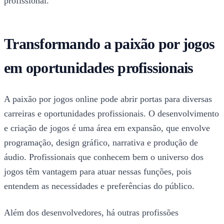
profissional.
Transformando a paixão por jogos
em oportunidades profissionais
A paixão por jogos online pode abrir portas para diversas
carreiras e oportunidades profissionais. O desenvolvimento
e criação de jogos é uma área em expansão, que envolve
programação, design gráfico, narrativa e produção de
áudio. Profissionais que conhecem bem o universo dos
jogos têm vantagem para atuar nessas funções, pois
entendem as necessidades e preferências do público.
Além dos desenvolvedores, há outras profissões