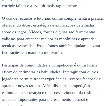
corrigir falhas e a evoluir mais rapidamente.
O uso de recursos e tutoriais online complementa a prática,
oferecendo dicas, estratégias e explicações detalhadas
sobre os jogos. Vídeos, fóruns e guias são ferramentas
valiosas para entender melhor as mecânicas e aprender
técnicas avançadas. Essas fontes também ajudam a evitar
frustrações e a manter a motivação.
Participar de comunidades e competições é outra forma
eficaz de aprimorar as habilidades. Interagir com outros
jogadores permite trocar experiências, receber feedback e
aprender novas táticas. Além disso, as competições
estimulam a superação e o desenvolvimento da resiliência,
aspectos importantes para o crescimento pessoal e